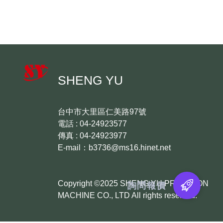
SHENG YU
台中市大里區仁美路97號
電話 : 04-24923577
傳真 : 04-24923977
E-mail：b3736@ms16.hinet.net
Copyright ©2025 SHENG YU PRECISION
詢問報價
MACHINE CO., LTD All rights reserved.